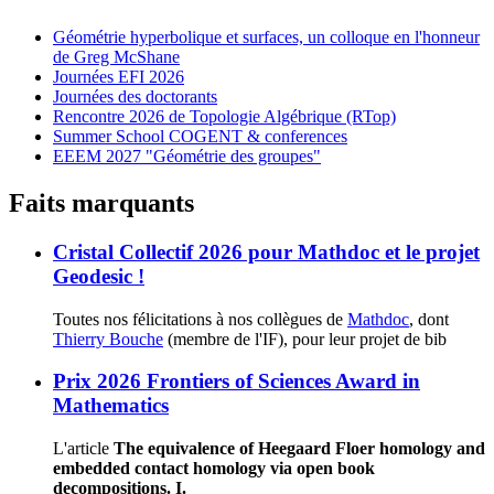
Géométrie hyperbolique et surfaces, un colloque en l'honneur
de Greg McShane
Journées EFI 2026
Journées des doctorants
Rencontre 2026 de Topologie Algébrique (RTop)
Summer School COGENT & conferences
EEEM 2027 "Géométrie des groupes"
Faits marquants
Cristal Collectif 2026 pour Mathdoc et le projet
Geodesic !
Toutes nos félicitations à nos collègues de
Mathdoc
, dont
Thierry Bouche
(membre de l'IF), pour leur projet de bib
Prix 2026 Frontiers of Sciences Award in
Mathematics
L'article
The equivalence of Heegaard Floer homology and
embedded contact homology via open book
decompositions. I.