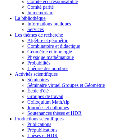
Comité éco-responsabilité
Comité parité
In memoriam
La bibliothèque
Informations pratiques
Services
Les thèmes de recherche
Algèbre et géométrie
Combinatoire et didactique
Géométrie et topologie
Physique mathématique
Probabilités
Théorie des nombres
Activités scientifiques
Séminaires
Séminaire virtuel Groupes et Géométrie
École d'été
Groupes de travail
Colloquium MathAlp
Journées et colloques
Soutenances thèses et HDR
Productions scientifiques
Publications
Prépublications
Thèses et HDR