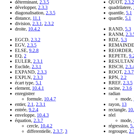
déterminant,
2.3.5
QUOT,
2.3.2
développer,
2.3.3
quadrilatere,
diagonalisation,
2.3.5
quantile,
5.1
distance,
11.1
quartile,
5.1
division,
2.3.1
,
2.3.2
droite,
10.4.2
RAND,
5.3
RANM,
2.3.
EGCD,
2.3.2
RDZ,
5.3
EGV,
2.3.5
REMAINDE
ELSE,
9.2.8
REORDER,
EQ,
2
REPETE,
9.
EULER,
2.3.1
RESULTAN
Euclide,
2.3.1
RISCH,
2.3.
EXPAND,
2.3.3
ROOT,
2.3.7
EXPLN,
2.3.3
RPN,
2.2
écart type,
5.1
RREF,
2.3.5
element,
10.4.1
racine,
2.3.6
enregistrer
radian
formule,
10.4.7
mode,
entier,
2.1
,
2.3.1
rayon,
13
entrée,
9.2.4
rectangle,
10.
enveloppe,
10.4.3
réel
équation,
2.3.7
mode,
cercle,
10.4.2
régression,
5
differentielle,
2.3.7
,
3
regrouper,
2.