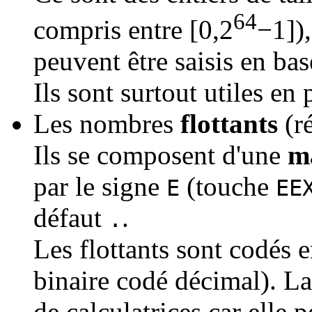
64
compris entre [0,2
−1]),
peuvent être saisis en ba
Ils sont surtout utiles e
Les nombres
flottants
(ré
Ils se composent d'une
m
par le signe
(touche
E
EE
défaut
.
.
Les flottants sont codés 
binaire codé décimal). La
de calculatrices car elle