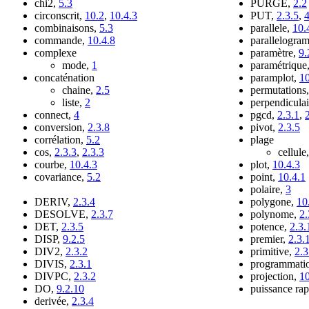
chi2,
5.3
PURGE,
2.2
circonscrit,
10.2
,
10.4.3
PUT,
2.3.5
,
combinaisons,
5.3
parallele,
10.
commande,
10.4.8
parallelogra
complexe
paramètre,
9.
mode,
1
paramétrique
concaténation
paramplot,
10
chaine,
2.5
permutations
liste,
2
perpendicula
connect,
4
pgcd,
2.3.1
,
conversion,
2.3.8
pivot,
2.3.5
corrélation,
5.2
plage
cos,
2.3.3
,
2.3.3
cellule
courbe,
10.4.3
plot,
10.4.3
covariance,
5.2
point,
10.4.1
polaire,
3
DERIV,
2.3.4
polygone,
10
DESOLVE,
2.3.7
polynome,
2.
DET,
2.3.5
potence,
2.3.
DISP,
9.2.5
premier,
2.3.
DIV2,
2.3.2
primitive,
2.3
DIVIS,
2.3.1
programmati
DIVPC,
2.3.2
projection,
10
DO,
9.2.10
puissance ra
derivée,
2.3.4