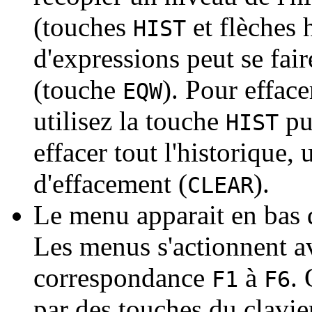
(touches
et flèches h
HIST
d'expressions peut se fair
(touche
). Pour efface
EQW
utilisez la touche
pu
HIST
effacer tout l'historique, 
d'effacement (
).
CLEAR
Le menu apparait en bas d
Les menus s'actionnent a
correspondance
à
.
F1
F6
par des touches du clavie