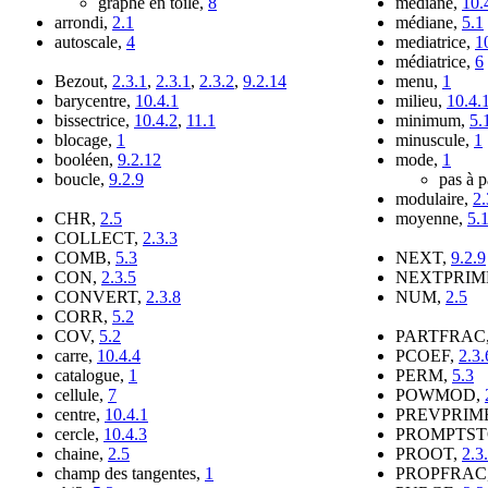
graphe en toile,
8
mediane,
10.
arrondi,
2.1
médiane,
5.1
autoscale,
4
mediatrice,
1
médiatrice,
6
Bezout,
2.3.1
,
2.3.1
,
2.3.2
,
9.2.14
menu,
1
barycentre,
10.4.1
milieu,
10.4.
bissectrice,
10.4.2
,
11.1
minimum,
5.
blocage,
1
minuscule,
1
booléen,
9.2.12
mode,
1
boucle,
9.2.9
pas à 
modulaire,
2.
CHR,
2.5
moyenne,
5.
COLLECT,
2.3.3
COMB,
5.3
NEXT,
9.2.9
CON,
2.3.5
NEXTPRIM
CONVERT,
2.3.8
NUM,
2.5
CORR,
5.2
COV,
5.2
PARTFRAC
carre,
10.4.4
PCOEF,
2.3.
catalogue,
1
PERM,
5.3
cellule,
7
POWMOD,
centre,
10.4.1
PREVPRIM
cercle,
10.4.3
PROMPTST
chaine,
2.5
PROOT,
2.3
champ des tangentes,
1
PROPFRAC