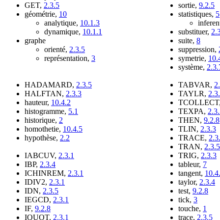
GET,
2.3.5
sortie,
9.2.5
géométrie,
10
statistiques,
5
analytique,
10.1.3
inferen
dynamique,
10.1.1
substituer,
2.
graphe
suite,
8
orienté,
2.3.5
suppression,
représentation,
3
symetrie,
10.
système,
2.3.
HADAMARD,
2.3.5
TABVAR,
2
HALFTAN,
2.3.3
TAYLR,
2.3
hauteur,
10.4.2
TCOLLECT
histogramme,
5.1
TEXPA,
2.3
historique,
2
THEN,
9.2.8
homothetie,
10.4.5
TLIN,
2.3.3
hypothèse,
2.2
TRACE,
2.3
TRAN,
2.3.5
IABCUV,
2.3.1
TRIG,
2.3.3
IBP,
2.3.4
tableur,
7
ICHINREM,
2.3.1
tangent,
10.4
IDIV2,
2.3.1
taylor,
2.3.4
IDN,
2.3.5
test,
9.2.8
IEGCD,
2.3.1
tick,
3
IF,
9.2.8
touche,
1
IQUOT,
2.3.1
trace,
2.3.5