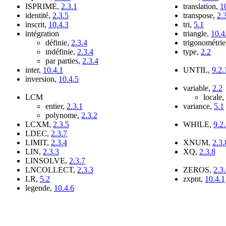
ISPRIME,
2.3.1
translation,
1
identité,
2.3.5
transpose,
2.
inscrit,
10.4.3
tri,
5.1
intégration
triangle,
10.4
définie,
2.3.4
trigonométri
indéfinie,
2.3.4
type,
2.2
par parties,
2.3.4
inter,
10.4.1
UNTIL,
9.2.
inversion,
10.4.5
variable,
2.2
LCM
locale,
entier,
2.3.1
variance,
5.1
polynome,
2.3.2
LCXM,
2.3.5
WHILE,
9.2
LDEC,
2.3.7
LIMIT,
2.3.4
XNUM,
2.3.
LIN,
2.3.3
XQ,
2.3.8
LINSOLVE,
2.3.7
LNCOLLECT,
2.3.3
ZEROS,
2.3
LR,
5.2
zxpnt,
10.4.1
legende,
10.4.6