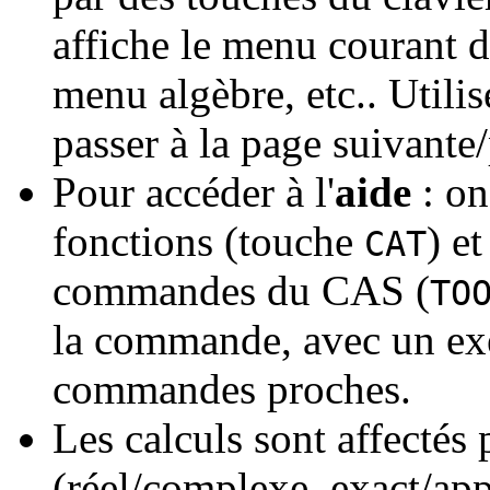
affiche le menu courant d
menu algèbre, etc.. Utili
passer à la page suivant
Pour accéder à l'
aide
: on
fonctions (touche
) e
CAT
commandes du CAS (
TO
la commande, avec un exe
commandes proches.
Les calculs sont affectés 
(réel
/complexe
, exact
/ap