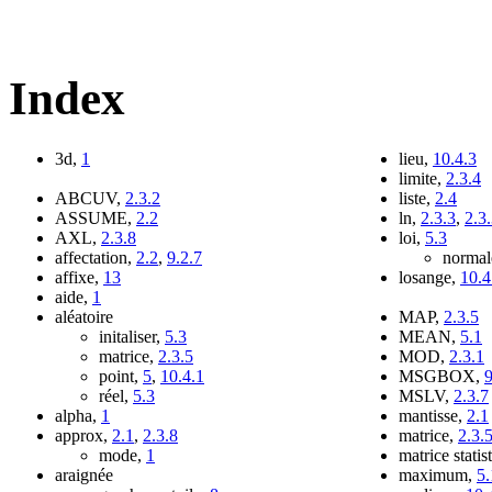
Index
3d,
1
lieu,
10.4.3
limite,
2.3.4
ABCUV,
2.3.2
liste,
2.4
ASSUME,
2.2
ln,
2.3.3
,
2.3
AXL,
2.3.8
loi,
5.3
affectation,
2.2
,
9.2.7
normal
affixe,
13
losange,
10.4
aide,
1
aléatoire
MAP,
2.3.5
initaliser,
5.3
MEAN,
5.1
matrice,
2.3.5
MOD,
2.3.1
point,
5
,
10.4.1
MSGBOX,
9
réel,
5.3
MSLV,
2.3.7
alpha,
1
mantisse,
2.1
approx,
2.1
,
2.3.8
matrice,
2.3.
mode,
1
matrice statis
araignée
maximum,
5.