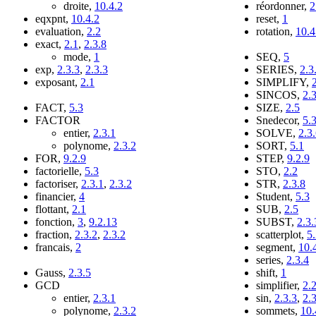
droite,
10.4.2
réordonner,
2
eqxpnt,
10.4.2
reset,
1
evaluation,
2.2
rotation,
10.4
exact,
2.1
,
2.3.8
mode,
1
SEQ,
5
exp,
2.3.3
,
2.3.3
SERIES,
2.3
exposant,
2.1
SIMPLIFY,
SINCOS,
2.
FACT,
5.3
SIZE,
2.5
FACTOR
Snedecor,
5.
entier,
2.3.1
SOLVE,
2.3
polynome,
2.3.2
SORT,
5.1
FOR,
9.2.9
STEP,
9.2.9
factorielle,
5.3
STO,
2.2
factoriser,
2.3.1
,
2.3.2
STR,
2.3.8
financier,
4
Student,
5.3
flottant,
2.1
SUB,
2.5
fonction,
3
,
9.2.13
SUBST,
2.3.
fraction,
2.3.2
,
2.3.2
scatterplot,
5
francais,
2
segment,
10.
series,
2.3.4
Gauss,
2.3.5
shift,
1
GCD
simplifier,
2.
entier,
2.3.1
sin,
2.3.3
,
2.
polynome,
2.3.2
sommets,
10.