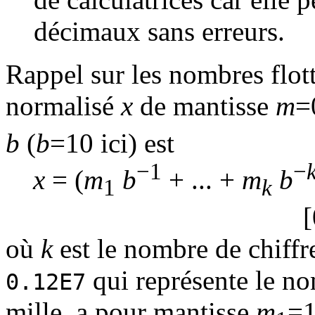
décimaux sans erreurs.
Rappel sur les nombres flotta
normalisé
x
de mantisse
m
=
b
(
b
=10 ici) est
−1
−
x
= (
m
b
+ ... +
m
b
1
k
[
où
k
est le nombre de chiffre
qui représente le n
0.12E7
mille, a pour mantisse
m
=