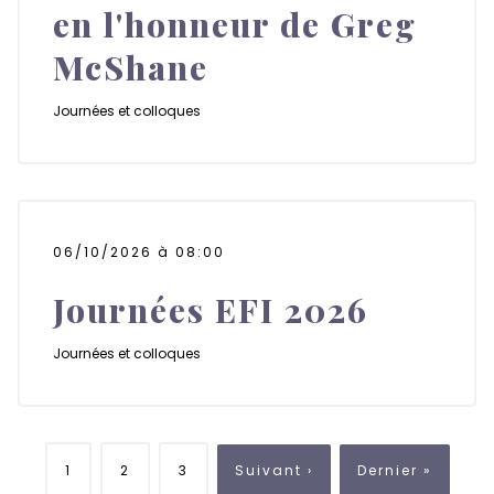
en l'honneur de Greg
McShane
Journées et colloques
06/10/2026 à 08:00
Journées EFI 2026
Journées et colloques
Pagination
1
2
3
Suivant ›
Dernier »
Page
Page
Page
Page
Dernière