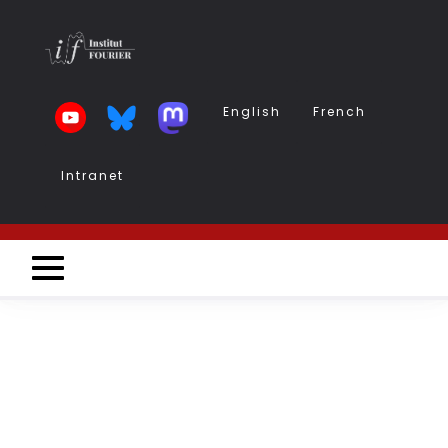
Aller
au
contenu
principal
English
French
Intranet
Intranet