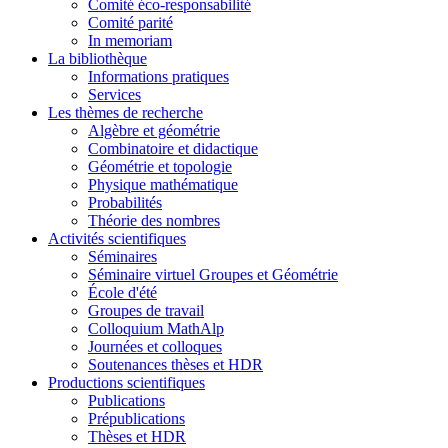
Comité éco-responsabilité
Comité parité
In memoriam
La bibliothèque
Informations pratiques
Services
Les thèmes de recherche
Algèbre et géométrie
Combinatoire et didactique
Géométrie et topologie
Physique mathématique
Probabilités
Théorie des nombres
Activités scientifiques
Séminaires
Séminaire virtuel Groupes et Géométrie
École d'été
Groupes de travail
Colloquium MathAlp
Journées et colloques
Soutenances thèses et HDR
Productions scientifiques
Publications
Prépublications
Thèses et HDR