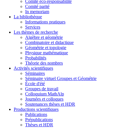
Comité éco-responsabilité
Comité parité
In memoriam
La bibliothèque
Informations pratiques
Services
Les thèmes de recherche
Algèbre et géométrie
Combinatoire et didactique
Géométrie et topologie
Physique mathématique
Probabilités
Théorie des nombres
Activités scientifiques
Séminaires
Séminaire virtuel Groupes et Géométrie
École d'été
Groupes de travail
Colloquium MathAlp
Journées et colloques
Soutenances thèses et HDR
Productions scientifiques
Publications
Prépublications
Thèses et HDR