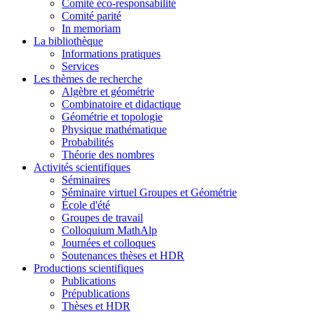
Comité éco-responsabilité
Comité parité
In memoriam
La bibliothèque
Informations pratiques
Services
Les thèmes de recherche
Algèbre et géométrie
Combinatoire et didactique
Géométrie et topologie
Physique mathématique
Probabilités
Théorie des nombres
Activités scientifiques
Séminaires
Séminaire virtuel Groupes et Géométrie
École d'été
Groupes de travail
Colloquium MathAlp
Journées et colloques
Soutenances thèses et HDR
Productions scientifiques
Publications
Prépublications
Thèses et HDR