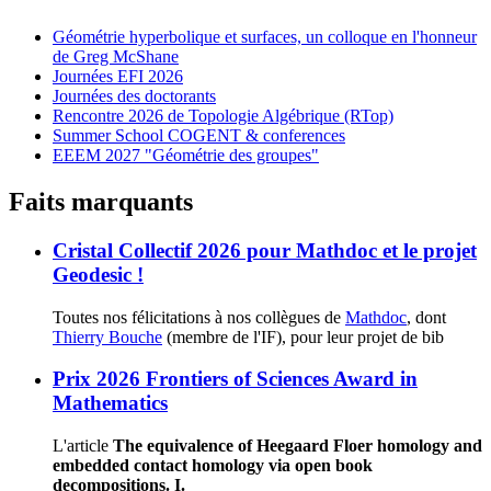
Géométrie hyperbolique et surfaces, un colloque en l'honneur
de Greg McShane
Journées EFI 2026
Journées des doctorants
Rencontre 2026 de Topologie Algébrique (RTop)
Summer School COGENT & conferences
EEEM 2027 "Géométrie des groupes"
Faits marquants
Cristal Collectif 2026 pour Mathdoc et le projet
Geodesic !
Toutes nos félicitations à nos collègues de
Mathdoc
, dont
Thierry Bouche
(membre de l'IF), pour leur projet de bib
Prix 2026 Frontiers of Sciences Award in
Mathematics
L'article
The equivalence of Heegaard Floer homology and
embedded contact homology via open book
decompositions. I.