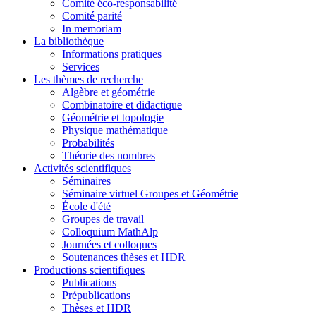
Comité éco-responsabilité
Comité parité
In memoriam
La bibliothèque
Informations pratiques
Services
Les thèmes de recherche
Algèbre et géométrie
Combinatoire et didactique
Géométrie et topologie
Physique mathématique
Probabilités
Théorie des nombres
Activités scientifiques
Séminaires
Séminaire virtuel Groupes et Géométrie
École d'été
Groupes de travail
Colloquium MathAlp
Journées et colloques
Soutenances thèses et HDR
Productions scientifiques
Publications
Prépublications
Thèses et HDR