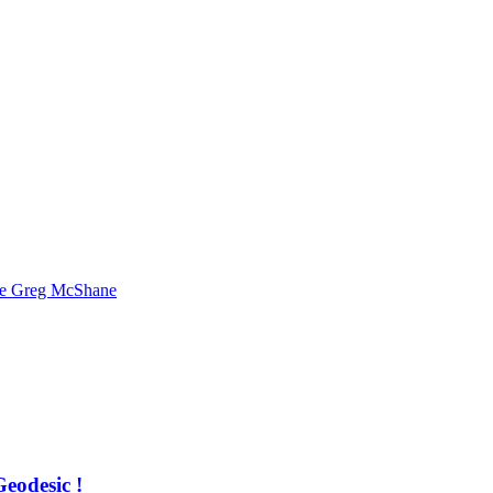
 de Greg McShane
Geodesic !