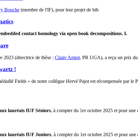
ry Bouche
(membre de l'IF), pour leur projet de bib
matics
embedded contact homology via open book decompositions. I.
are
e 2023 (directrice de thèse :
Claire Amiot
, PR UGA), a reçu un prix d
artz !
daillé Fields » de notre collègue Hervé Pajot est récompensée par le 
aux lauréats IUF Séniors
, à compter du 1er octobre 2025 et pour une 
aux lauréats IUF Juniors
, à compter du 1er octobre 2025 et pour une 