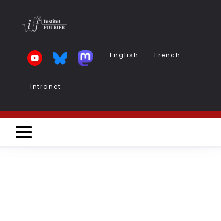
Aller
au
contenu
principal
English
French
Intranet
Intranet