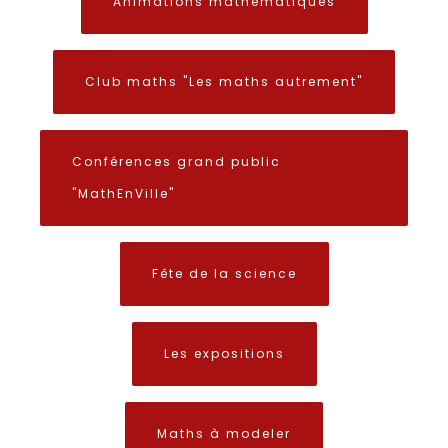
Animations mathématiques
Club maths "Les maths autrement"
Conférences grand public
"MathEnVille"
Fête de la science
Les expositions
Maths à modeler