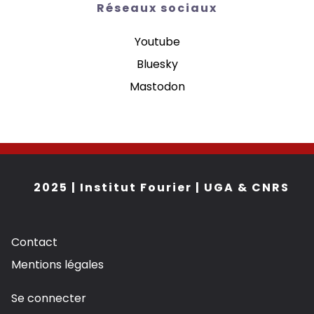
Réseaux sociaux
Youtube
Bluesky
Mastodon
2025 | Institut Fourier | UGA & CNRS
Footer
Contact
bottom
Mentions légales
links
User
Se connecter